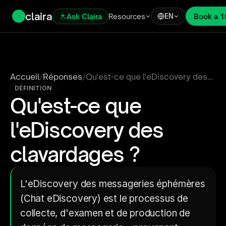
claira
Ask Claira
Resources
Book a 1
EN
Accueil
/
Réponses
/
Qu'est-ce que l'eDiscovery des
clavardages ?
DÉFINITION
Qu'est-ce que 
l'eDiscovery des 
clavardages ?
L'eDiscovery des messageries éphémères 
(Chat eDiscovery) est le processus de 
collecte, d'examen et de production de 