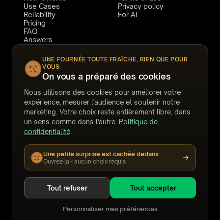
Use Cases
Privacy policy
Reliability
For AI
Pricing
FAQ
Answers
Templates
Watch demos
UNE FOURNÉE TOUTE FRAÎCHE, RIEN QUE POUR
Webinars
VOUS
Stories
On vous a préparé des cookies
CONNECT
COMPARE TO
Nous utilisons des cookies pour améliorer votre
Book a demo
Relativity
expérience, mesurer l'audience et soutenir notre
Support
Reveal
marketing. Votre choix reste entièrement libre, dans
LinkedIn
eDiscoveryAI
YouTube
Harvey
un sens comme dans l'autre.
Politique de
Legora
confidentialité
.
DISCO
Everlaw
Une petite surprise est cachée dedans
Casepoint
Ouvrez-la - aucun choix requis
Tout refuser
Tout accepter
©
2026
Noticia Solutions Inc.
All rights reserved.
·
Nuix
and Nuix Discover are trademarks of their respective
Personnaliser mes préférences
owners.