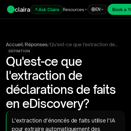
claira
Ask Claira
Resources
Book a 1
EN
Accueil
/
Réponses
/
Qu'est-ce que l'extraction de
déclarations de faits en
DÉFINITION
Qu'est-ce que 
eDiscovery?
l'extraction de 
déclarations de faits 
en eDiscovery?
L'extraction d'énoncés de faits utilise l'IA 
pour extraire automatiquement des 