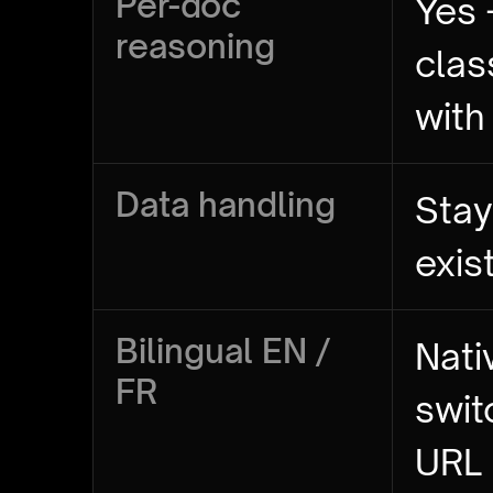
Per-doc
Yes 
reasoning
clas
with
Data handling
Stay
exis
Bilingual EN /
Nati
FR
swit
URL