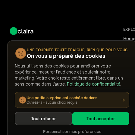
EXPL
claira
Hom
Fast, secure AI-powered document review for
How i
Nuix Discover.
Use 
UNE FOURNÉE TOUTE FRAÎCHE, RIEN QUE POUR VOUS
Reliab
On vous a préparé des cookies
Pricin
Ask Claira
FAQ
Nous utilisons des cookies pour améliorer votre
Answ
expérience, mesurer l'audience et soutenir notre
Temp
support@claira.to
marketing. Votre choix reste entièrement libre, dans un
Watc
sens comme dans l'autre.
Politique de confidentialité
.
Webi
Built by people who have coded documents at
Stori
2am.
Une petite surprise est cachée dedans
GET OUR NEWSLETTER
Ouvrez-la - aucun choix requis
Subscribe
Tout refuser
Tout accepter
Personnaliser mes préférences