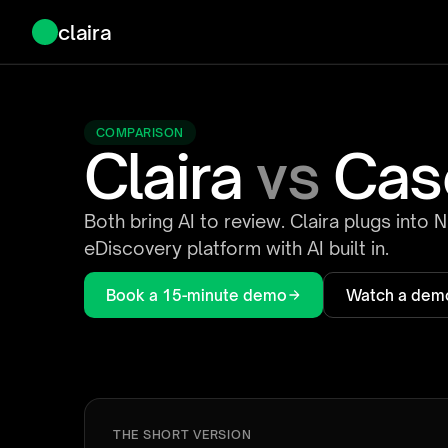
claira
COMPARISON
Claira
vs
Cas
Both bring AI to review. Claira plugs into 
eDiscovery platform with AI built in.
Book a 15-minute demo
Watch a dem
THE SHORT VERSION