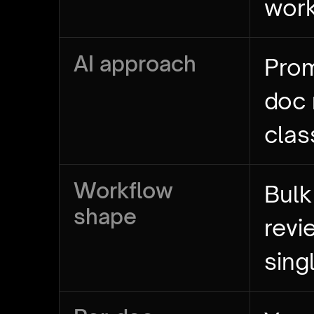
wor
AI approach
Prom
doc
clas
Workflow
Bulk
shape
revi
sing