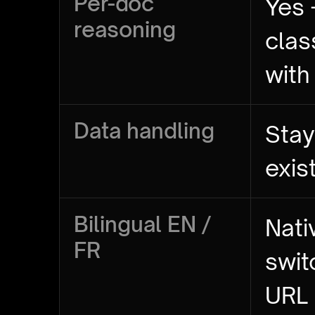
Per-doc
Yes 
reasoning
clas
with
Data handling
Stay
exis
Bilingual EN /
Nati
FR
swit
URL