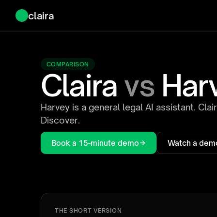
claira
COMPARISON
Claira
vs
Har
Harvey is a general legal AI assistant. Clai
Discover.
Book a 15-minute demo
Watch a dem
THE SHORT VERSION