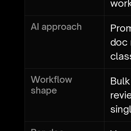
wor
AI approach
Prom
doc
clas
Workflow
Bulk
shape
revi
sing