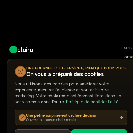
EXPL
claira
Hom
Fast, secure AI-powered document review for
How i
Nuix Discover.
Use 
UNE FOURNÉE TOUTE FRAÎCHE, RIEN QUE POUR VOUS
Reliab
On vous a préparé des cookies
Pricin
Ask Claira
FAQ
Nous utilisons des cookies pour améliorer votre
Answ
expérience, mesurer l'audience et soutenir notre
Temp
support@claira.to
marketing. Votre choix reste entièrement libre, dans un
Watc
sens comme dans l'autre.
Politique de confidentialité
.
Webi
Built by people who have coded documents at
Stori
2am.
Une petite surprise est cachée dedans
GET OUR NEWSLETTER
Ouvrez-la - aucun choix requis
Subscribe